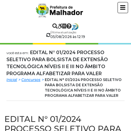
Prefeitura
ir
conteudo
Municipal
de
Última atualização:
05/08/2026 às 12:19
Malhador
EDITAL N° 01/2024 PROCESSO
você esta em:
SELETIVO PARA BOLSISTA DE EXTENSÃO
TECNOLÓGICA NÍVEIS II E III NO ÂMBITO
PROGRAMA ALFABETIZAR PARA VALER
Inicial
Concursos
EDITAL N° 01/2024 PROCESSO SELETIVO
PARA BOLSISTA DE EXTENSÃO
TECNOLÓGICA NÍVEIS II E III NO ÂMBITO
PROGRAMA ALFABETIZAR PARA VALER
EDITAL N° 01/2024
PROCESSO SELETIVO PARA