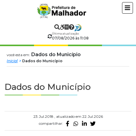
Prefeitura
ir
conteudo
Municipal
de
Última atualização:
07/08/2026 às 11:08
Malhador
Dados do Município
você esta em:
Inicial
Dados do Município
Dados do Município
23.Jul.2018 , atualizado em 22.Jul.2026
compartilhar: