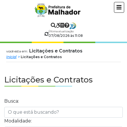
Prefeitura
ir
conteudo
Municipal
de
Última atualização:
07/08/2026 às 11:08
Malhador
Licitações e Contratos
você esta em:
Inicial
Licitações e Contratos
Licitações e Contratos
Busca:
Modalidade: