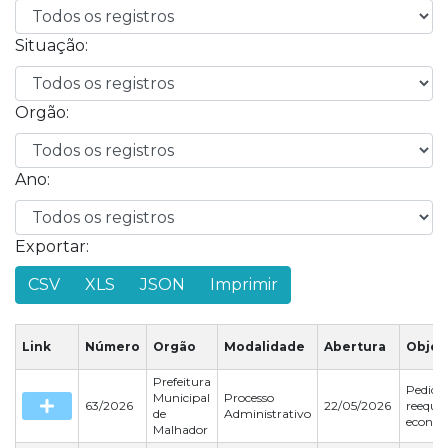
Situação:
Orgão:
Ano:
Exportar:
CSV
XLS
JSON
Imprimir
Link
Número
Orgão
Modalidade
Abertura
Objet
Prefeitura
Pedido
Municipal
Processo
63/2026
22/05/2026
reequil
de
Administrativo
econôm
Malhador
finance