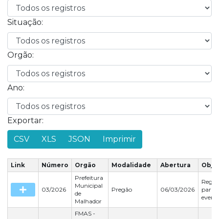
Situação:
Orgão:
Ano:
Exportar:
CSV
XLS
JSON
Imprimir
Link
Número
Orgão
Modalidade
Abertura
Obje
Prefeitura
Regist
Municipal
03/2026
Pregão
06/03/2026
para f
de
event
Malhador
de ser
locaçã
FMAS -