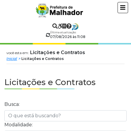
Prefeitura
ir
conteudo
Municipal
de
Última atualização:
07/08/2026 às 11:08
Malhador
Licitações e Contratos
você esta em:
Inicial
Licitações e Contratos
Licitações e Contratos
Busca:
Modalidade: