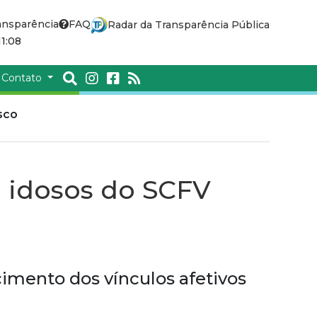
ansparência
FAQ
Radar da Transparência Pública
1:08
Contato
sco
m idosos do SCFV
cimento dos vínculos afetivos