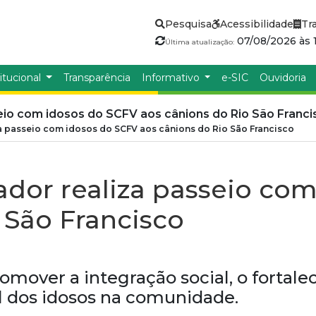
Pesquisa
Acessibilidade
Tr
07/08/2026 às 1
Última atualização:
itucional
Transparência
Informativo
e-SIC
Ouvidoria
eio com idosos do SCFV aos cânions do Rio São Franci
za passeio com idosos do SCFV aos cânions do Rio São Francisco
ador realiza passeio co
 São Francisco
omover a integração social, o fortale
 dos idosos na comunidade.