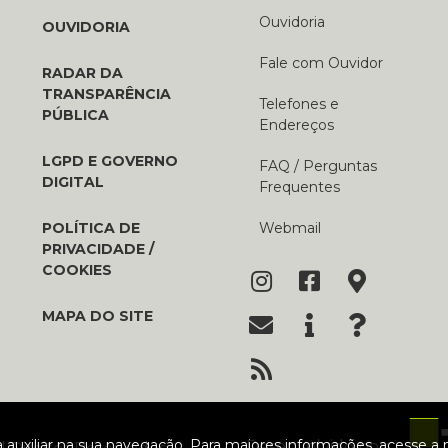
Ouvidoria
OUVIDORIA
Fale com Ouvidor
RADAR DA
TRANSPARÊNCIA
Telefones e
PÚBLICA
Endereços
LGPD E GOVERNO
FAQ / Perguntas
DIGITAL
Frequentes
POLÍTICA DE
Webmail
PRIVACIDADE /
COOKIES
MAPA DO SITE
ra auxiliar na sua navegação. Para maiores informações, acesse a
Desenvolvido por: