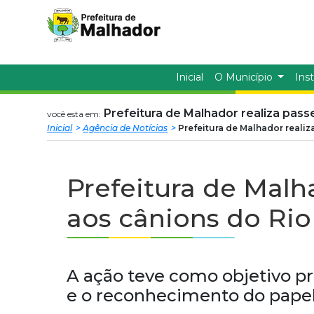
Prefeitura
ir
conteudo
Municipal
de
Inicial
O Município
Inst
Malhador
Prefeitura de Malhador realiza pass
você esta em:
Inicial
Agência de Notícias
Prefeitura de Malhador reali
Prefeitura de Malh
aos cânions do Rio
A ação teve como objetivo pr
e o reconhecimento do papel