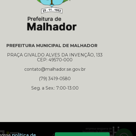
PREFEITURA MUNICIPAL DE MALHADOR
PRAÇA GIVALDO ALVES DA INVENÇÃO, 133
CEP: 49570-000
contato@malhador.se.gov.br
(79) 3419-0580
Seg. a Sex.: 7:00-13:00
 nossa
política de
Apoio:
Selecione um dos nossos contatos para iniciar a conversa
Prefeitura Municipal de Malhador