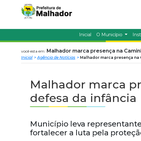
Prefeitura
ir
conteudo
Municipal
de
Inicial
O Município
Inst
Malhador
Malhador marca presença na Caminh
você esta em:
Inicial
Agência de Notícias
Malhador marca presença na 
Malhador marca p
defesa da infância
Município leva representante
fortalecer a luta pela proteç