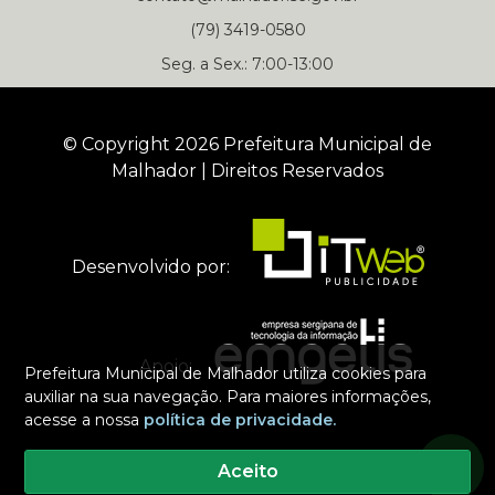
(79) 3419-0580
Seg. a Sex.: 7:00-13:00
© Copyright 2026 Prefeitura Municipal de
Malhador | Direitos Reservados
Desenvolvido por:
Apoio:
Prefeitura Municipal de Malhador utiliza cookies para
auxiliar na sua navegação. Para maiores informações,
acesse a nossa
política de privacidade.
Selecione um dos nossos contatos para iniciar a conversa
Prefeitura Municipal de Malhador
Aceito
Número Oficial da Prefeitura de Malhador