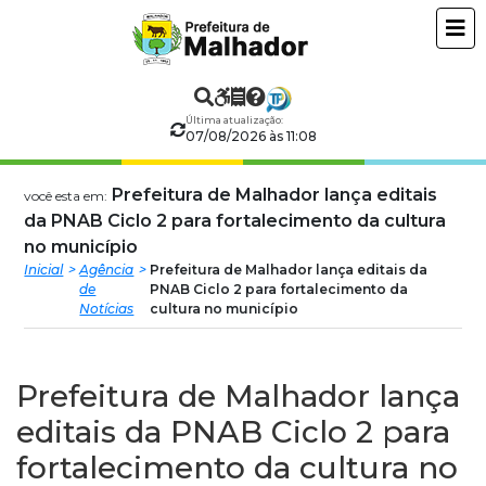
Prefeitura
ir
conteudo
Municipal
de
Última atualização:
07/08/2026 às 11:08
Malhador
Prefeitura de Malhador lança editais
você esta em:
da PNAB Ciclo 2 para fortalecimento da cultura
no município
Inicial
Agência
Prefeitura de Malhador lança editais da
de
PNAB Ciclo 2 para fortalecimento da
Notícias
cultura no município
Prefeitura de Malhador lança
editais da PNAB Ciclo 2 para
fortalecimento da cultura no