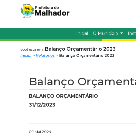
Prefeitura
ir
conteudo
Municipal
de
Inicial
O Município
Inst
Malhador
Balanço Orçamentário 2023
você esta em:
Inicial
Relatórios
Balanço Orçamentário 2023
Balanço Orçamentá
BALANÇO ORÇAMENTÁRIO
31/12/2023
09.Mai.2024