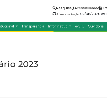
Pesquisa
Acessibilidade
Tr
07/08/2026 às 1
Última atualização:
itucional
Transparência
Informativo
e-SIC
Ouvidoria
rio 2023