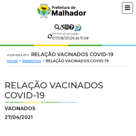
Prefeitura
ir
conteudo
Municipal
de
Última atualização:
07/08/2026 às 11:08
Malhador
RELAÇÃO VACINADOS COVID-19
você esta em:
Inicial
Relatórios
RELAÇÃO VACINADOS COVID-19
RELAÇÃO VACINADOS
COVID-19
VACINADOS
27/04/2021