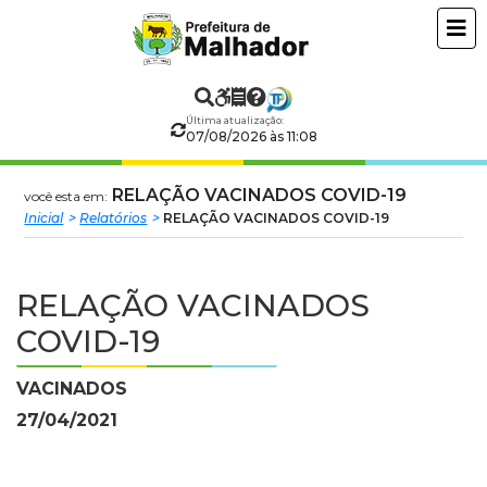
Prefeitura
ir
conteudo
Municipal
de
Última atualização:
07/08/2026 às 11:08
Malhador
RELAÇÃO VACINADOS COVID-19
você esta em:
Inicial
Relatórios
RELAÇÃO VACINADOS COVID-19
RELAÇÃO VACINADOS
COVID-19
VACINADOS
27/04/2021