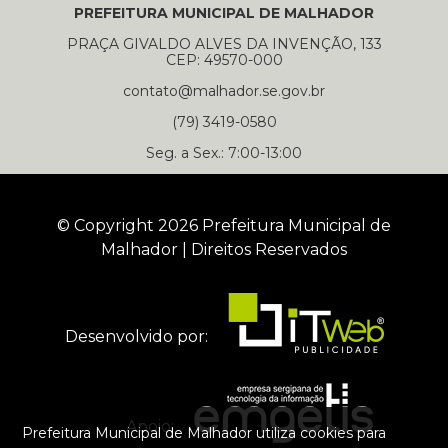
PREFEITURA MUNICIPAL DE MALHADOR
PRAÇA GIVALDO ALVES DA INVENÇÃO, 133
CEP: 49570-000
contato@malhador.se.gov.br
(79) 3419-0580
Seg. a Sex.: 7:00-13:00
© Copyright 2026 Prefeitura Municipal de
Malhador | Direitos Reservados
Desenvolvido por:
Apoio:
Prefeitura Municipal de Malhador utiliza cookies para