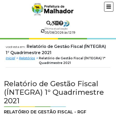
Prefeitura
ir
conteudo
Municipal
de
Última atualização:
05/08/2026 às 12:19
Malhador
Relatório de Gestão Fiscal (ÍNTEGRA)
você esta em:
1° Quadrimestre 2021
Inicial
Relatórios
Relatório de Gestão Fiscal (ÍNTEGRA) 1°
Quadrimestre 2021
Relatório de Gestão Fiscal
(ÍNTEGRA) 1° Quadrimestre
2021
RELATÓRIO DE GESTÃO FISCAL - RGF