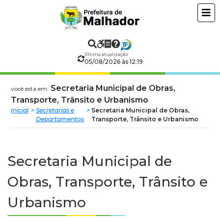
Prefeitura
ir
conteudo
Municipal
de
Última atualização:
05/08/2026 às 12:19
Malhador
Secretaria Municipal de Obras,
você esta em:
Transporte, Trânsito e Urbanismo
Inicial
Secretarias e
Secretaria Municipal de Obras,
Departamentos
Transporte, Trânsito e Urbanismo
Secretaria Municipal de
Obras, Transporte, Trânsito e
Urbanismo