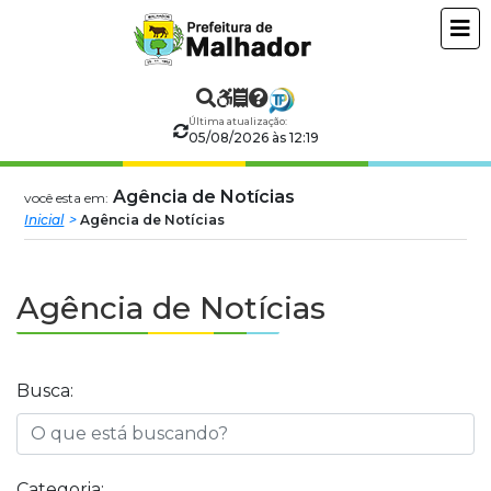
Prefeitura
ir
conteudo
Municipal
de
Última atualização:
05/08/2026 às 12:19
Malhador
Agência de Notícias
você esta em:
Inicial
Agência de Notícias
Agência de Notícias
Busca:
Categoria: