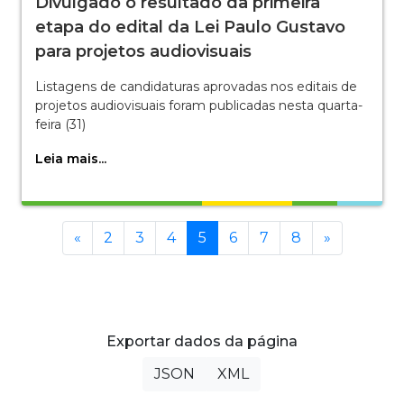
Divulgado o resultado da primeira
etapa do edital da Lei Paulo Gustavo
para projetos audiovisuais
Listagens de candidaturas aprovadas nos editais de
projetos audiovisuais foram publicadas nesta quarta-
feira (31)
Leia mais...
Anterior
(current)
Próxima
«
2
3
4
5
6
7
8
»
Exportar dados da página
JSON
XML