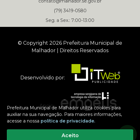
contato@malhador.se.gov.br
(79) 3419-0580
Seg. a Sex.: 7:00-13:00
© Copyright 2026 Prefeitura Municipal de
Malhador | Direitos Reservados
Desenvolvido por:
Apoio:
Prefeitura Municipal de Malhador utiliza cookies para
auxiliar na sua navegação. Para maiores informações,
acesse a nossa
política de privacidade.
Selecione um dos nossos contatos para iniciar a conversa
Prefeitura Municipal de Malhador
Aceito
Número Oficial da Prefeitura de Malhador